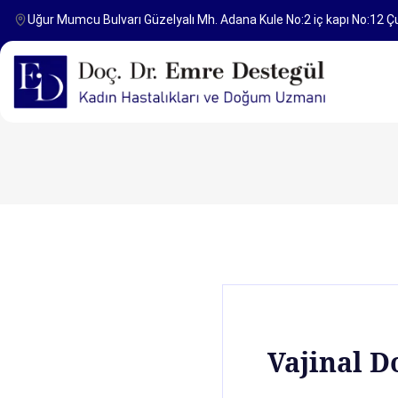
Uğur Mumcu Bulvarı Güzelyalı Mh. Adana Kule No:2 iç kapı No:12 
Vajinal D