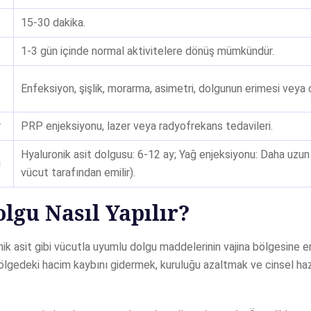
15-30 dakika.
1-3 gün içinde normal aktivitelere dönüş mümkündür.
Enfeksiyon, şişlik, morarma, asimetri, dolgunun erimesi veya
r
PRP enjeksiyonu, lazer veya radyofrekans tedavileri.
Hyaluronik asit dolgusu: 6-12 ay; Yağ enjeksiyonu: Daha uzun s
ı
vücut tarafından emilir).
olgu Nasıl Yapılır?
onik asit gibi vücutla uyumlu dolgu maddelerinin vajina bölgesine 
bölgedeki hacim kaybını gidermek, kuruluğu azaltmak ve cinsel ha