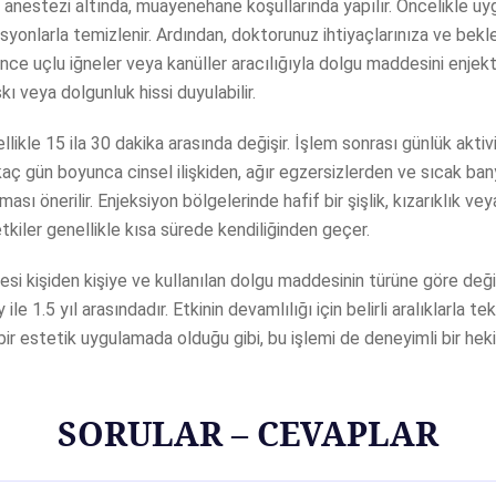
l anestezi altında, muayenehane koşullarında yapılır. Öncelikle u
syonlarla temizlenir. Ardından, doktorunuz ihtiyaçlarınıza ve bekle
 ince uçlu iğneler veya kanüller aracılığıyla dolgu maddesini enjek
skı veya dolgunluk hissi duyulabilir.
likle 15 ila 30 dakika arasında değişir. İşlem sonrası günlük akti
rkaç gün boyunca cinsel ilişkiden, ağır egzersizlerden ve sıcak ban
ması önerilir. Enjeksiyon bölgelerinde hafif bir şişlik, kızarıklık v
etkiler genellikle kısa sürede kendiliğinden geçer.
resi kişiden kişiye ve kullanılan dolgu maddesinin türüne göre değ
y ile 1.5 yıl arasındadır. Etkinin devamlılığı için belirli aralıklarla t
 bir estetik uygulamada olduğu gibi, bu işlemi de deneyimli bir he
SORULAR – CEVAPLAR