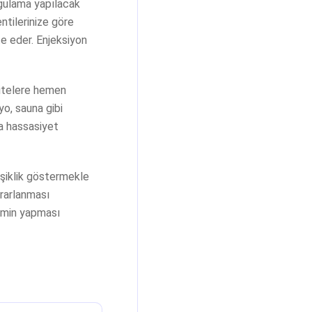
ygulama yapılacak
ntilerinize göre
te eder. Enjeksiyon
vitelere hemen
yo, sauna gibi
eya hassasiyet
işiklik göstermekle
ekrarlanması
kimin yapması