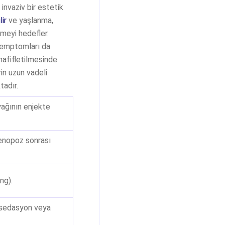
 invaziv bir estetik
ir
ve yaşlanma,
rmeyi hedefler.
 semptomları da
hafifletilmesinde
rin uzun vadeli
tadır.
yağının enjekte
menopoz sonrası
ng).
n sedasyon veya