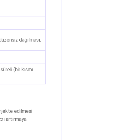
 düzensiz dağılması.
üreli (bir kısmı
enjekte edilmesi
zzı artırmaya