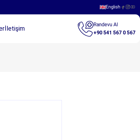
English
Randevu Al
er
İletişim
+90 541 567 0 567