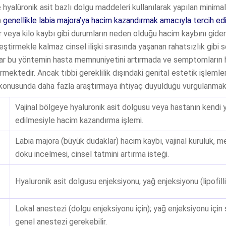
e hyalüronik asit bazlı dolgu maddeleri kullanılarak yapılan minimal
m
genellikle labia majora’ya hacim kazandırmak amacıyla tercih edil
r veya kilo kaybı gibi durumların neden olduğu hacim kaybını gide
eştirmekle kalmaz cinsel ilişki sırasında yaşanan rahatsızlık gibi
malar bu yöntemin hasta memnuniyetini artırmada ve semptomların 
rmektedir. Ancak tıbbi gereklilik dışındaki genital estetik işlemle
i konusunda daha fazla araştırmaya ihtiyaç duyulduğu vurgulanmak
Vajinal bölgeye hyaluronik asit dolgusu veya hastanın kendi 
edilmesiyle hacim kazandırma işlemi.
Labia majora (büyük dudaklar) hacim kaybı, vajinal kuruluk, 
doku incelmesi, cinsel tatmini artırma isteği.
Hyaluronik asit dolgusu enjeksiyonu, yağ enjeksiyonu (lipofilli
Lokal anestezi (dolgu enjeksiyonu için); yağ enjeksiyonu içi
genel anestezi gerekebilir.