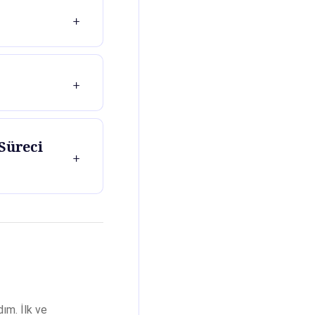
 Süreci
ım. İlk ve