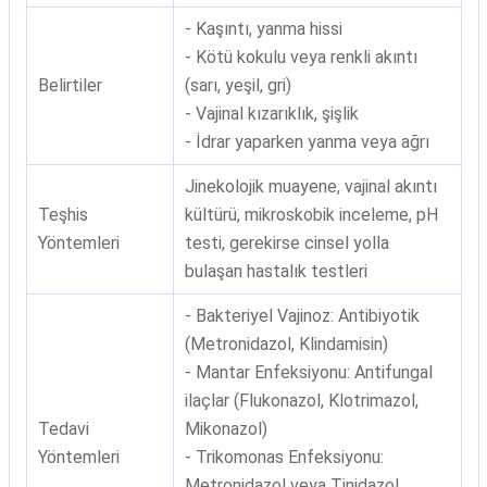
- Kaşıntı, yanma hissi
- Kötü kokulu veya renkli akıntı
Belirtiler
(sarı, yeşil, gri)
- Vajinal kızarıklık, şişlik
- İdrar yaparken yanma veya ağrı
Jinekolojik muayene, vajinal akıntı
Teşhis
kültürü, mikroskobik inceleme, pH
Yöntemleri
testi, gerekirse cinsel yolla
bulaşan hastalık testleri
- Bakteriyel Vajinoz: Antibiyotik
(Metronidazol, Klindamisin)
- Mantar Enfeksiyonu: Antifungal
ilaçlar (Flukonazol, Klotrimazol,
Tedavi
Mikonazol)
Yöntemleri
- Trikomonas Enfeksiyonu:
Metronidazol veya Tinidazol